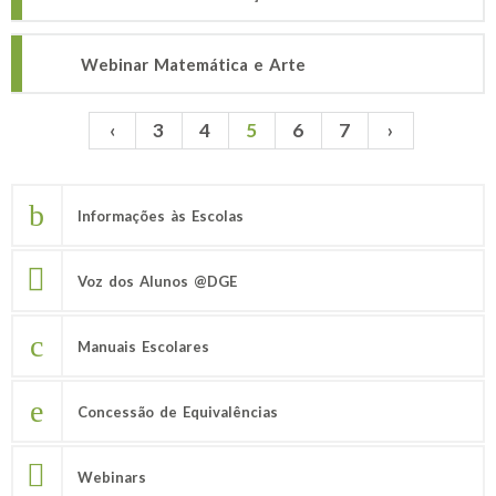
Webinar Matemática e Arte
‹
3
4
5
6
7
›
Páginas
Informações às Escolas
Voz dos Alunos @DGE
Manuais Escolares
Concessão de Equivalências
Webinars