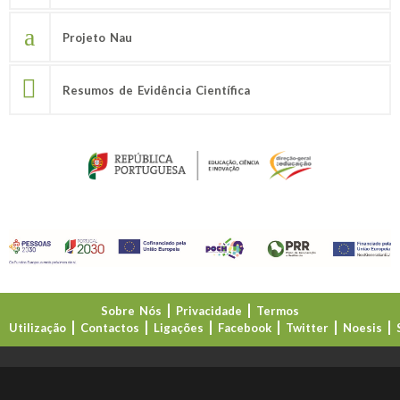
Projeto Nau
Resumos de Evidência Científica
Sobre Nós
Privacidade
Termos
Utilização
Contactos
Ligações
Facebook
Twitter
Noesis
Direção-Geral da Educação (DGE)