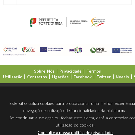
Sobre Nós
Privacidade
Termos
Utilização
Contactos
Ligações
Facebook
Twitter
Noesis
Direção-Geral da Educação (DGE)
Este sítio utiliza cookies para proporcionar uma melhor experiênci
navegação e utilização de funcionalidades da plataforma.
Ao continuar a navegar ou fechar este alerta, está a concordar c
utilização de cookies.
Consulte a nossa política de privacidade