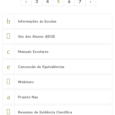
‹
3
4
5
6
7
›
Páginas
Informações às Escolas
Voz dos Alunos @DGE
Manuais Escolares
Concessão de Equivalências
Webinars
Projeto Nau
Resumos de Evidência Científica