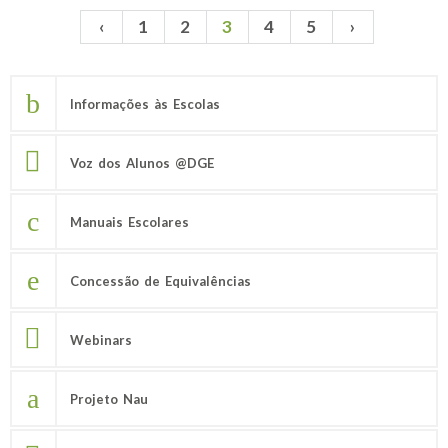
‹
1
2
3
4
5
›
Páginas
Informações às Escolas
Voz dos Alunos @DGE
Manuais Escolares
Concessão de Equivalências
Webinars
Projeto Nau