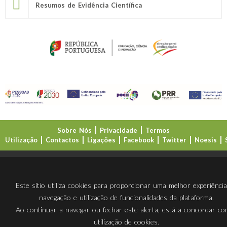
Resumos de Evidência Científica
Sobre Nós
Privacidade
Termos
Utilização
Contactos
Ligações
Facebook
Twitter
Noesis
Direção-Geral da Educação (DGE)
Este sítio utiliza cookies para proporcionar uma melhor experiênci
navegação e utilização de funcionalidades da plataforma.
Ao continuar a navegar ou fechar este alerta, está a concordar c
utilização de cookies.