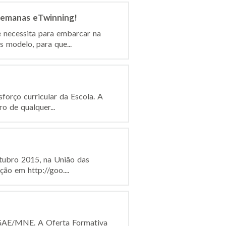
 semanas eTwinning!
 necessita para embarcar na
 modelo, para que...
orço curricular da Escola. A
ro de qualquer...
utubro 2015, na União das
ão em http://goo....
DGAE/MNE. A Oferta Formativa