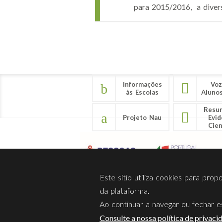
para 2015/2016, a divers
Páginas
Informações
Voz
às Escolas
Aluno
Resu
Projeto Nau
Evid
Cien
Este sítio utiliza cookies para pro
da plataforma.
Ao continuar a navegar ou fechar es
Sobre Nós
Privacidade
Consulte a nossa política de privaci