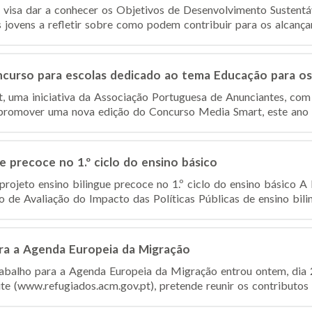
visa dar a conhecer os Objetivos de Desenvolvimento Sustent
s jovens a refletir sobre como podem contribuir para os alcança
ncurso para escolas dedicado ao tema Educação para o
 uma iniciativa da Associação Portuguesa de Anunciantes, com
 promover uma nova edição do Concurso Media Smart, este ano s
e precoce no 1.º ciclo do ensino básico
rojeto ensino bilingue precoce no 1.º ciclo do ensino básico A
de Avaliação do Impacto das Políticas Públicas de ensino bilin
ra a Agenda Europeia da Migração
abalho para a Agenda Europeia da Migração entrou ontem, dia
e (www.refugiados.acm.gov.pt), pretende reunir os contributos da