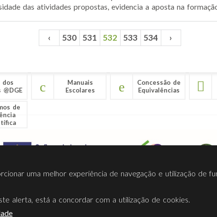
idade das atividades propostas, evidencia a aposta na formação 
‹
530
531
532
533
534
›
 dos
Manuais
Concessão de
s @DGE
Escolares
Equivalências
mos de
ência
tífica
porcionar uma melhor experiência de navegação e utilização de fu
te alerta, está a concordar com a utilização de cookies.
Termos Utilização
Contactos
Ligações
Facebook
Twitt
dade