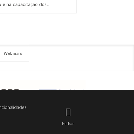
e na capacitação dos...
Webinars
ncionalidades
Fechar
er
Noesis
Serviços