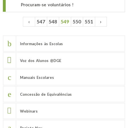
Procuram-se voluntários !
‹
547
548
549
550
551
›
Páginas
Informações às Escolas
Voz dos Alunos @DGE
Manuais Escolares
Concessão de Equivalências
Webinars
Projeto Nau