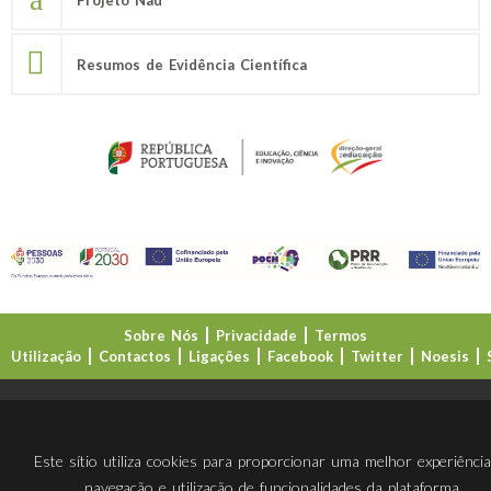
Resumos de Evidência Científica
Sobre Nós
Privacidade
Termos
Utilização
Contactos
Ligações
Facebook
Twitter
Noesis
Direção-Geral da Educação (DGE)
Este sítio utiliza cookies para proporcionar uma melhor experiênci
navegação e utilização de funcionalidades da plataforma.