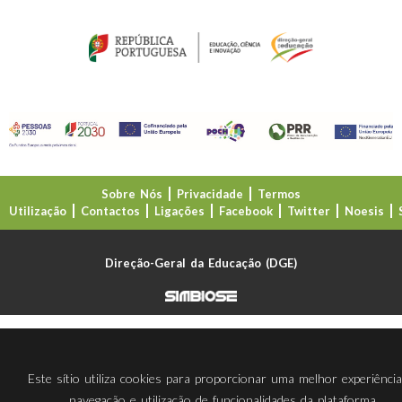
Sobre Nós
Privacidade
Termos
Utilização
Contactos
Ligações
Facebook
Twitter
Noesis
Direção-Geral da Educação (DGE)
Este sítio utiliza cookies para proporcionar uma melhor experiênci
navegação e utilização de funcionalidades da plataforma.