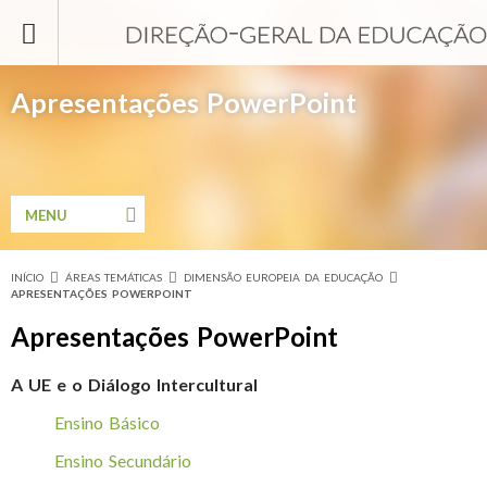
Passar para o conteúdo principal
Apresentações PowerPoint
MENU
INÍCIO
ÁREAS TEMÁTICAS
DIMENSÃO EUROPEIA DA EDUCAÇÃO
Está aqui
APRESENTAÇÕES POWERPOINT
Apresentações PowerPoint
A UE e o Diálogo Intercultural
Ensino Básico
Ensino Secundário