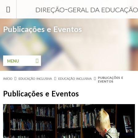
Passar para o conteúdo principal
Publicações e Eventos
MENU
PUBLICAÇÕES E
INÍCIO
EDUCAÇÃO INCLUSIVA
EDUCAÇÃO INCLUSIVA
Está aqui
EVENTOS
Publicações e Eventos