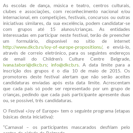
As escolas de dança, música e teatro, centros culturais,
clubes e associações, com reconhecimento nacional e/ou
internacional, em competições, festivais, concursos ou outras
iniciativas similares, da sua excelência, podem candidatar-se
com grupos até 15 alunos/crianças. As entidades
interessadas em participar neste festival, terão de preencher
um formulário, disponível no sítio de internet
http://www.dkcb.rs/ioy-of-europe-propositions/
, e enviá-lo,
através de correio eletrónico, para os seguintes endereços
de email do Children’s Culture Centre Belgrade,
ivana.tabori@dkcb.rs
;
info@dkcb.rs
. A data limite para a
inscrição dos grupos é o dia 10 de maio de 2015. Os
promotores deste festival alertam que não serão aceites
candidaturas enviadas após esta data limite. Acrescentam
que cada país só pode ser representado por um grupo de
crianças, pedindo que cada país participante apresente duas
ou, se possível, três candidaturas.
O Festival «Joy of Europe» tem o seguinte programa (etapas
básicas desta iniciativa):
“Carnaval – os participantes mascarados desfilam pelo
centro da cidade de Belgrado.