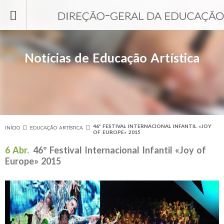
Passar para o conteúdo principal
Notícias de Educação Artística
46º FESTIVAL INTERNACIONAL INFANTIL «JOY
INÍCIO
EDUCAÇÃO ARTÍSTICA
Está aqui
OF EUROPE» 2015
6 Abr.
46º Festival Internacional Infantil «Joy of
Europe» 2015