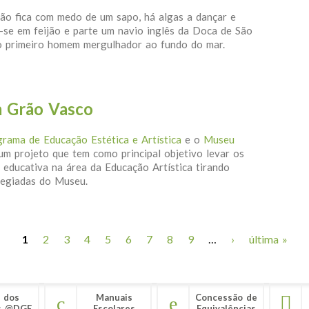
rão fica com medo de um sapo, há algas a dançar e
-se em feijão e parte um navio inglês da Doca de São
o primeiro homem mergulhador ao fundo do mar.
to “Meter água!” – Um projeto sedento de arte
m Grão Vasco
rama de Educação Estética e Artística
e o
Museu
um projeto que tem como principal objetivo levar os
a educativa na área da Educação Artística tirando
ilegiadas do Museu.
ica com Grão Vasco
1
2
3
4
5
6
7
8
9
…
›
última »
 dos
Manuais
Concessão de
s @DGE
Escolares
Equivalências