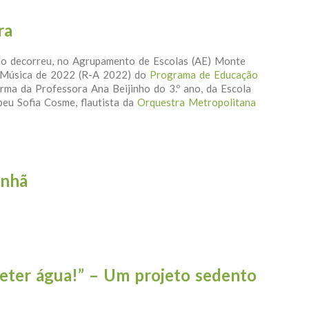
ra
ho decorreu, no Agrupamento de Escolas (AE) Monte
ca/Música de 2022 (R-A 2022) do
Programa de Educação
rma da Professora Ana Beijinho do 3.º ano, da Escola
beu Sofia Cosme, flautista da
Orquestra Metropolitana
| Sintra
inhã
 Lourinhã
eter água!” – Um projeto sedento