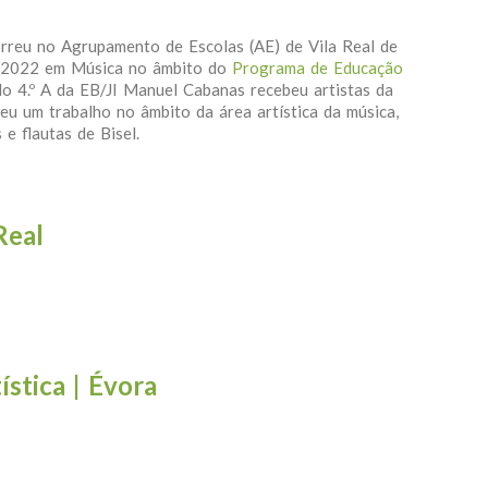
rreu no Agrupamento de Escolas (AE) de Vila Real de
ca 2022 em Música no âmbito do
Programa de Educação
o 4.º A da EB/JI Manuel Cabanas recebeu artistas da
u um trabalho no âmbito da área artística da música,
s e flautas de Bisel.
| Vila Real de Santo António
Real
 Vila Real
stica | Évora
o Artística | Évora