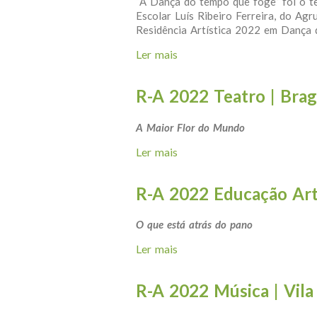
“A Dança do tempo que foge” foi o t
Escolar Luís Ribeiro Ferreira, do Ag
Residência Artística 2022 em Dança
Ler mais
acerca de R-A 2022 Dança |
R-A 2022 Teatro | Bra
A Maior Flor do Mundo
Ler mais
acerca de R-A 2022 Teatro 
R-A 2022 Educação Artí
O que está atrás do pano
Ler mais
acerca de R-A 2022 Educaçã
R-A 2022 Música | Vila