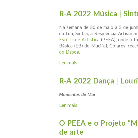
R-A 2022 Música | Sint
Na semana de 30 de maio a 3 de jun
da Lua, Sintra, a Residência Artísti
Estética e Artística
(PEEA), onde a tu
Básica (EB) do Mucifal, Colares, rece
de Lisboa
.
Ler mais
acerca de R-A 2022 Música 
R-A 2022 Dança | Lour
Momentos de Mar
Ler mais
acerca de R-A 2022 Dança |
O PEEA e o Projeto “M
de arte