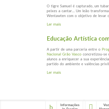
O tigre Samuel é capturado, um tuba
peixes a cantar… Um leão transforma
Wentawten com o objetivo de levar 
Ler mais
acerca de O PEEA e o Proje
Educação Artística co
A partir de uma parceria entre o
Prog
Nacional Grão Vasco
concretizou-se 
alunos a enriquecer a sua experiênci
partido do ambiente e valências priv
Ler mais
acerca de Educação Artíst
Páginas
Informações
Voz
às Escolas
Aluno