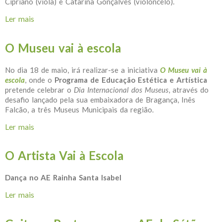
Cipriano (viola) e Catarina Gonçalves (violoncelo).
Ler mais
acerca de Concertos Comentados
O Museu vai à escola
No dia 18 de maio, irá realizar-se a iniciativa
O Museu vai à
escola
, onde o
Programa de Educação Estética e Artística
pretende celebrar o
Dia Internacional dos Museus
, através do
desafio lançado pela sua embaixadora de Bragança, Inês
Falcão, a três Museus Municipais da região.
Ler mais
acerca de O Museu vai à escola
O Artista Vai à Escola
Dança no AE Rainha Santa Isabel
Ler mais
acerca de O Artista Vai à Escola