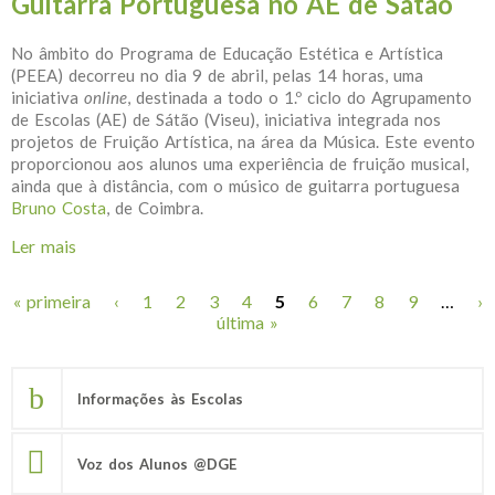
Guitarra Portuguesa no AE de Sátão
No âmbito do Programa de Educação Estética e Artística
(PEEA) decorreu no dia 9 de abril, pelas 14 horas, uma
iniciativa
online
, destinada a todo o 1.º ciclo do Agrupamento
de Escolas (AE) de Sátão (Viseu), iniciativa integrada nos
projetos de Fruição Artística, na área da Música. Este evento
proporcionou aos alunos uma experiência de fruição musical,
ainda que à distância, com o músico de guitarra portuguesa
Bruno Costa
, de Coimbra.
Ler mais
acerca de Guitarra Portuguesa no AE de Sátão
« primeira
‹
1
2
3
4
5
6
7
8
9
…
›
Páginas
última »
Informações às Escolas
Voz dos Alunos @DGE