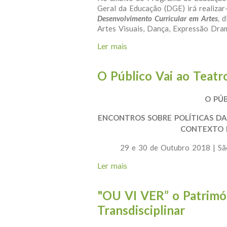
Geral da Educação (DGE) irá realiza
Desenvolvimento Curricular em Artes
,
d
Artes Visuais, Dança, Expressão Dra
Ler mais
acerca de Curso de Formaç
O Público Vai ao Teatr
O PÚ
ENCONTROS SOBRE POLÍTICAS DA
CONTEXTO 
29 e 30 de Outubro 2018 | São
Ler mais
acerca de O Público Vai ao
"OU VI VER” o Patrimó
Transdisciplinar