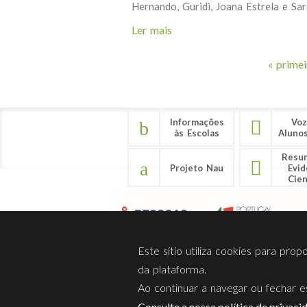
Hernando, Guridi, Joana Estrela e Sar
Ler mais
acerca de BIISA – Oficinas 
« primei
Páginas
Informações
Voz
às Escolas
Aluno
Resu
Projeto Nau
Evid
Cien
Este sítio utiliza cookies para pro
da plataforma.
Ao continuar a navegar ou fechar es
Sobre Nós
Privacidade
Consulte a nossa política de privaci