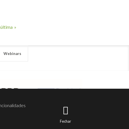
última »
Webinars
ncionalidades
Fechar
er
Noesis
Serviços