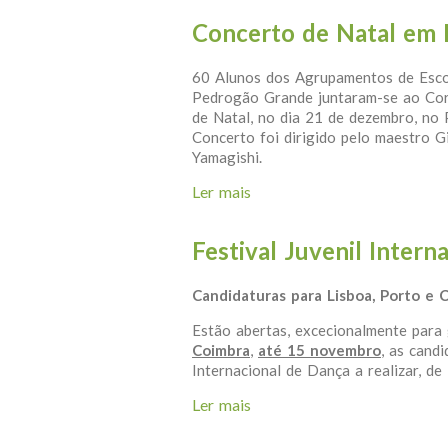
Concerto de Natal em
60 Alunos dos Agrupamentos de Escol
Pedrogão Grande juntaram-se ao Cor
de Natal, no dia 21 de dezembro, no
Concerto foi dirigido pelo maestro 
Yamagishi.
Ler mais
acerca de Concerto de Nat
Festival Juvenil Inter
Candidaturas para Lisboa, Porto e 
Estão abertas, excecionalmente par
Coimbra
,
até 15 novembro
, as candi
Internacional de Dança a realizar, de
Ler mais
acerca de Festival Juvenil 