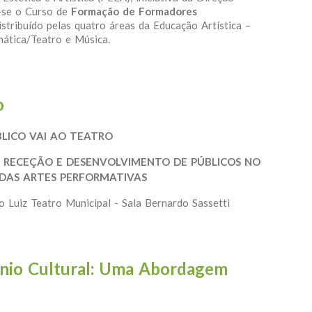
r-se o Curso de
Formação de Formadores
istribuído pelas quatro áreas da Educação Artística –
mática/Teatro e Música.
ão de Formadores «Desenvolvimento Curricular em Artes»
o
BLICO VAI AO TEATRO
 RECEÇÃO E DESENVOLVIMENTO DE PÚBLICOS NO
DAS ARTES PERFORMATIVAS
 Luiz Teatro Municipal - Sala Bernardo Sassetti
 Teatro
nio Cultural: Uma Abordagem