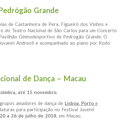
 Pedrógão Grande
as de Castanheira de Pera, Figueiró dos Vinhos e
o do Teatro Nacional de São Carlos para um Concerto
 Pavilhão Gimnodesportivo de Pedrogão Grande. O
Giovanni Andreoli e acompanhado ao piano por Kodo
al em Pedrógão Grande
nacional de Dança – Macau
Coimbra, até 15 novembro.
a grupos amadores de dança de
Lisboa
,
Porto
e
daturas para participação no Festival Juvenil
20 a 26 de julho de 2018
, em Macau.
Internacional de Dança – Macau