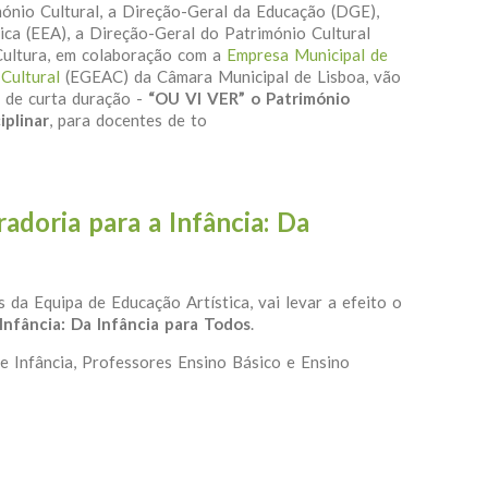
nio Cultural, a Direção-Geral da Educação (DGE),
ica (EEA), a Direção-Geral do Património Cultural
Cultura, em colaboração com a
Empresa Municipal de
Cultural
(EGEAC) da Câmara Municipal de Lisboa, vão
 de curta duração -
“OU VI VER” o Património
plinar
, para docentes de to
trimónio Cultural: Uma Abordagem Transdisciplinar
adoria para a Infância: Da
 da Equipa de Educação Artística, vai levar a efeito o
Infância: Da Infância para Todos
.
e Infância, Professores Ensino Básico e Ensino
: Curadoria para a Infância: Da Infância para Todos