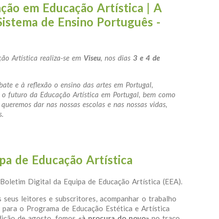
ção em Educação Artística | A
Sistema de Ensino Português -
ão Artística realiza-se em
Viseu
, nos dias
3 e 4 de
bate e à reflexão o ensino das artes em Portugal,
 e o futuro da Educação Artística em Portugal, bem como
queremos dar nas nossas escolas e nas nossas vidas,
s.
estigação em Educação Artística | A Educação Artística no Sist
ipa de Educação Artística
 Boletim Digital da Equipa de Educação Artística (EEA).
s seus leitores e subscritores, acompanhar o trabalho
 para o Programa de Educação Estética e Artística
dição de agosto, fomos
«à procura do novo»
no traço