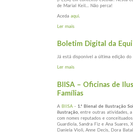
de Marial Keil… Não perca!
Aceda
aqui
.
Ler mais
acerca de Boletim Digital d
Boletim Digital da Equ
Já está disponível a última edição do
Ler mais
acerca de Boletim Digital d
BIISA – Oficinas de Ilu
Famílias
A
BIISA
-
1.ª Bienal de Ilustração So
ilustração
, entre outras atividades, 
com nomes reputados e conceituados
Guardiola, Sandra Fiz e Ana Suares, X
Daniela Violi, Anne Decis, Dora Bata