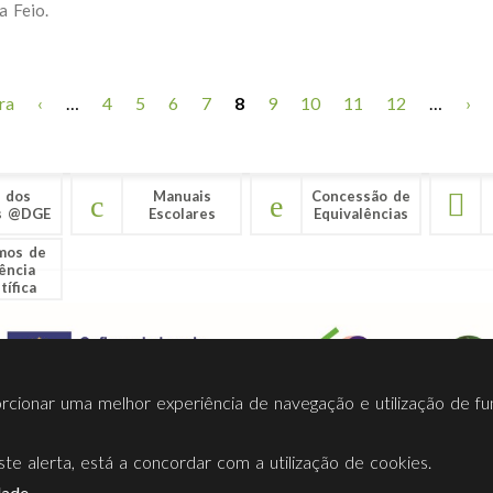
a Feio.
de Ilustração para Crianças, Adultos e Famílias
ra
‹
…
4
5
6
7
8
9
10
11
12
…
›
 dos
Manuais
Concessão de
s @DGE
Escolares
Equivalências
mos de
ência
tífica
porcionar uma melhor experiência de navegação e utilização de fu
te alerta, está a concordar com a utilização de cookies.
Termos Utilização
Contactos
Ligações
Facebook
Twitt
dade