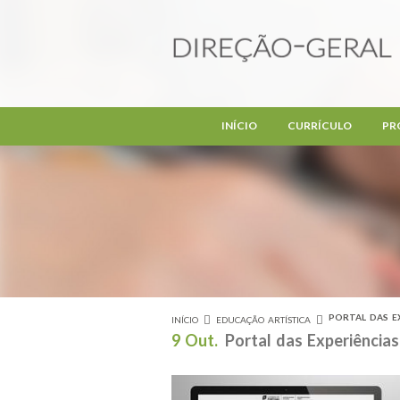
Passar para o conteúdo principal
INÍCIO
CURRÍCULO
PR
PORTAL DAS E
INÍCIO
EDUCAÇÃO ARTÍSTICA
Está aqui
9 Out.
Portal das Experiências