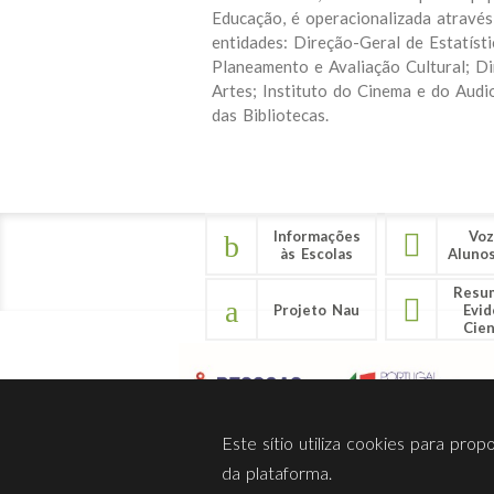
Educação, é operacionalizada através
entidades: Direção-Geral de Estatíst
Planeamento e Avaliação Cultural; Di
Artes; Instituto do Cinema e do Audio
das Bibliotecas.
Informações
Voz
às Escolas
Aluno
Resu
Projeto Nau
Evid
Cien
Este sítio utiliza cookies para pro
da plataforma.