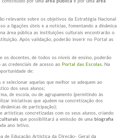
é constituído por uma
área pública
e por uma
área
ão relevante sobre os objetivos da Estratégia Nacional
so a ligações úteis e a notícias, fomentando a dinâmica
 na área pública as instituições culturais encontrarão o
tituição. Após validação, poderão inserir no Portal as
e os docentes, de todos os níveis de ensino, poderão
o as credenciais de acesso ao
Portal das Escolas
.
Na
oportunidade de:
ais e selecionar aquelas que melhor se adequem ao
stico dos seus alunos;
urma, de escola, ou de agrupamento (permitindo às
ilizar iniciativas que ajudem na concretização dos
dinâmicas de participação);
 e artísticas concretizadas com os seus alunos, criando
culturais
que possibilitará a emissão de uma
biografia
ada ano letivo.
ipa de Educação Artística da Direção- Geral da