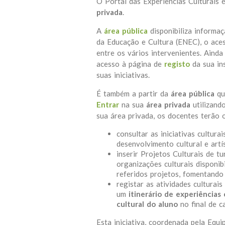
O Portal das Experiências Culturais 
privada
.
A
área pública
disponibiliza informaç
da Educação e Cultura (ENEC), o aces
entre os vários intervenientes. Ainda
acesso à página de
registo
da sua ins
suas iniciativas.
É também a partir da
área pública
qu
Entrar
na sua
área privada
utilizand
sua área privada, os docentes terão 
consultar as iniciativas cultur
desenvolvimento cultural e artí
inserir Projetos Culturais de t
organizações culturais disponib
referidos projetos, fomentando 
registar as atividades culturais
um
itinerário de experiências 
cultural do aluno
no final de c
Esta iniciativa, coordenada pela Equ