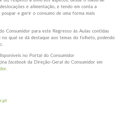
 deslocações e alimentação, e tendo em conta a
ra poupar e gerir o consumo de uma forma mais
do Consumidor para este Regresso às Aulas contidas
z no qual se dá destaque aos temas do folheto, podendo
o.
disponíveis no Portal do Consumidor
gina
facebook
da Direção-Geral do Consumidor em
dor
.
r.pt
r