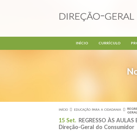
Passar para o conteúdo principal
INÍCIO
CURRÍCULO
PR
No
REGR
INÍCIO
EDUCAÇÃO PARA A CIDADANIA
Está aqui
GERA
15 Set.
REGRESSO ÀS AULAS E
Direção-Geral do Consumidor