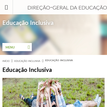
Passar para o conteúdo principal
Educação Inclusiva
MENU
EDUCAÇÃO INCLUSIVA
INÍCIO
EDUCAÇÃO INCLUSIVA
Está aqui
Educação Inclusiva