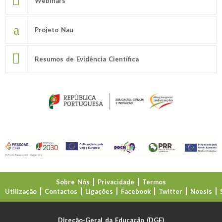
Webinars
Projeto Nau
Resumos de Evidência Científica
Sobre Nós
Privacidade
Termos
Utilização
Contactos
Ligações
Facebook
Twitter
Noesis
Direção-Geral da Educação (DGE)