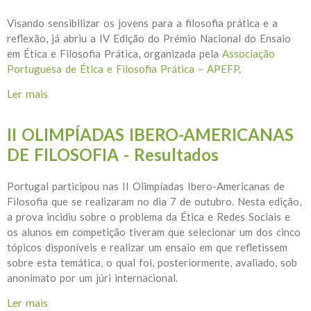
Visando sensibilizar os jovens para a filosofia prática e a
reflexão, já abriu a IV Edição do Prémio Nacional do Ensaio
em Ética e Filosofia Prática, organizada pela
Associação
Portuguesa de Ética e Filosofia Prática – APEFP
.
Ler mais
acerca de IV Edição do Prémio Nacional do Ensaio
em Ética e Filosofia Prática
II OLIMPÍADAS IBERO-AMERICANAS
DE FILOSOFIA - Resultados
Portugal participou nas II Olimpíadas Ibero-Americanas de
Filosofia que se realizaram no dia 7 de outubro. Nesta edição,
a prova incidiu sobre o problema da Ética e Redes Sociais e
os alunos em competição tiveram que selecionar um dos cinco
tópicos disponíveis e realizar um ensaio em que refletissem
sobre esta temática, o qual foi, posteriormente, avaliado, sob
anonimato por um júri internacional.
Ler mais
acerca de II OLIMPÍADAS IBERO-AMERICANAS DE