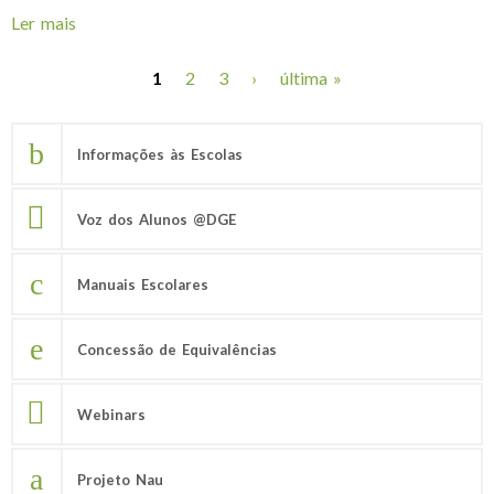
Ler mais
acerca de Programa e Metas Curriculares da
disciplina de Física e Química A
1
2
3
›
última »
Páginas
Informações às Escolas
Voz dos Alunos @DGE
Manuais Escolares
Concessão de Equivalências
Webinars
Projeto Nau