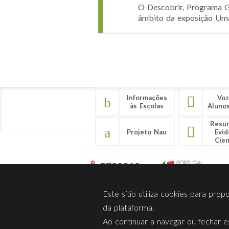
O Descobrir, Programa G
âmbito da exposição Uma
Páginas
Informações
Voz
às Escolas
Aluno
Resu
Projeto Nau
Evid
Cien
Este sítio utiliza cookies para pro
da plataforma.
Ao continuar a navegar ou fechar es
Sobre Nós
Privacidade