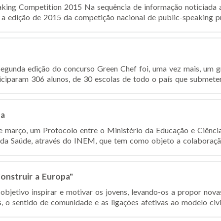
aking Competition 2015 Na sequência de informação noticiada a
a edição de 2015 da competição nacional de public-speaking pr
egunda edição do concurso Green Chef foi, uma vez mais, um g
iciparam 306 alunos, de 30 escolas de todo o país que submetera
da
de março, um Protocolo entre o Ministério da Educação e Ciênci
 da Saúde, através do INEM, que tem como objeto a colaboração
onstruir a Europa"
bjetivo inspirar e motivar os jovens, levando-os a propor novas
o sentido de comunidade e as ligações afetivas ao modelo civili