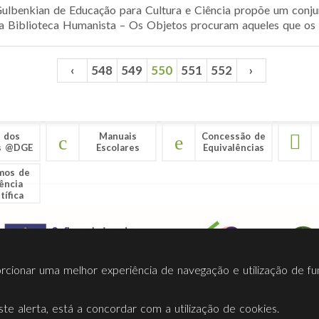
ulbenkian de Educação para Cultura e Ciência propõe um conjun
 Biblioteca Humanista – Os Objetos procuram aqueles que os 
‹
548
549
550
551
552
›
 dos
Manuais
Concessão de
s @DGE
Escolares
Equivalências
mos de
ência
tífica
porcionar uma melhor experiência de navegação e utilização de fu
te alerta, está a concordar com a utilização de cookies.
Termos Utilização
Contactos
Ligações
Facebook
Twitt