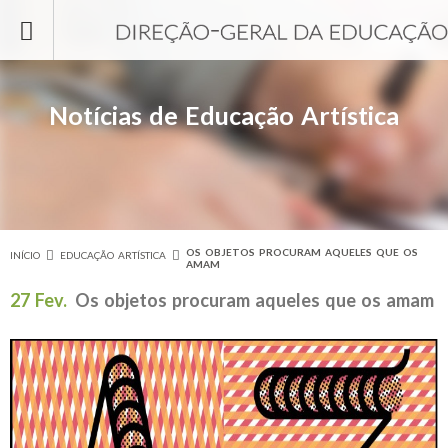
Passar para o conteúdo principal
Notícias de Educação Artística
OS OBJETOS PROCURAM AQUELES QUE OS
INÍCIO
EDUCAÇÃO ARTÍSTICA
Está aqui
AMAM
27 Fev.
Os objetos procuram aqueles que os amam