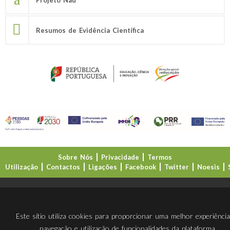
Resumos de Evidência Científica
Sobre Nós
Privacidade
Termos
Utilização
Contactos
Ligações
Facebook
Twitter
Noesis
Direção-Geral da Educação (DGE)
Este sítio utiliza cookies para proporcionar uma melhor experiênci
navegação e utilização de funcionalidades da plataforma.