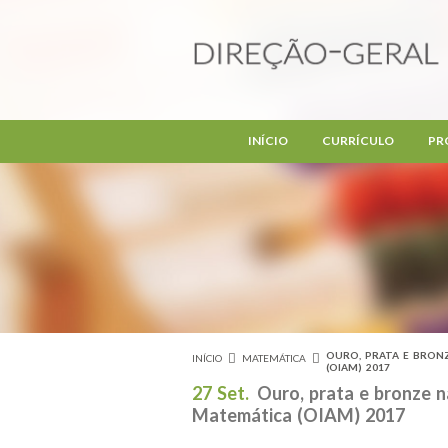
Passar para o conteúdo principal
INÍCIO
CURRÍCULO
PR
OURO, PRATA E BRONZ
INÍCIO
MATEMÁTICA
Está aqui
(OIAM) 2017
27 Set.
Ouro, prata e bronze 
Matemática (OIAM) 2017