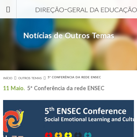
Passar para o conteúdo principal
Notícias de Outros Temas
5ª CONFERÊNCIA DA REDE ENSEC
INÍCIO
OUTROS TEMAS
Está aqui
11 Maio.
5ª Conferência da rede ENSEC