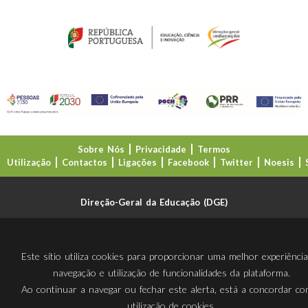
Sobre Nós
Privacidade
Termos
Utilização
Contactos
Ligações
Facebook
Twitter
Noesis
Direção-Geral da Educação (DGE)
Este sítio utiliza cookies para proporcionar uma melhor experiênci
navegação e utilização de funcionalidades da plataforma.
Ao continuar a navegar ou fechar este alerta, está a concordar c
utilização de cookies.