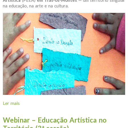
Artística
(PEEA)
em Trás-os-Montes
— um território singular
na educação, na arte e na cultura.
Ler mais
acerca de Encontro Regional do PEEA | Trás-os-
Montes
Webinar – Educação Artística no