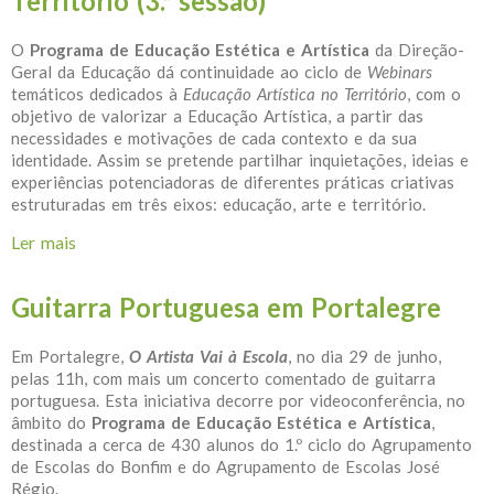
Território (3.ª sessão)
O
Programa de Educação Estética e Artística
da Direção-
Geral da Educação dá continuidade ao ciclo de
Webinars
temáticos dedicados à
Educação Artística no Território
, com o
objetivo de valorizar a Educação Artística, a partir das
necessidades e motivações de cada contexto e da sua
identidade. Assim se pretende partilhar inquietações, ideias e
experiências potenciadoras de diferentes práticas criativas
estruturadas em três eixos: educação, arte e território.
Ler mais
acerca de Webinar – Educação Artística no Território
(3.ª sessão)
Guitarra Portuguesa em Portalegre
Em Portalegre,
O Artista Vai à Escola
, no dia 29 de junho,
pelas 11h, com mais um concerto comentado de guitarra
portuguesa. Esta iniciativa decorre por videoconferência, no
âmbito do
Programa de Educação Estética e Artística
,
destinada a cerca de 430 alunos do 1.º ciclo do Agrupamento
de Escolas do Bonfim e do Agrupamento de Escolas José
Régio.