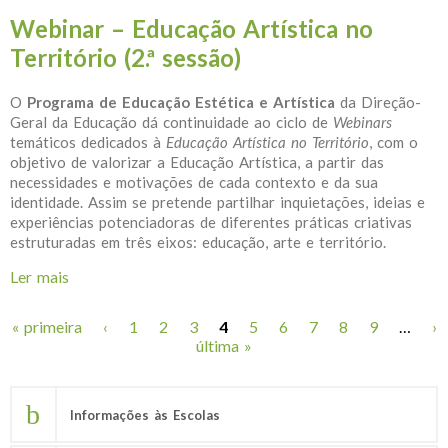
Webinar – Educação Artística no
Território (2.ª sessão)
O
Programa de Educação Estética e Artística
da Direção-
Geral da Educação dá continuidade ao ciclo de
Webinars
temáticos dedicados à
Educação Artística no Território
, com o
objetivo de valorizar a Educação Artística, a partir das
necessidades e motivações de cada contexto e da sua
identidade. Assim se pretende partilhar inquietações, ideias e
experiências potenciadoras de diferentes práticas criativas
estruturadas em três eixos: educação, arte e território.
Ler mais
acerca de Webinar – Educação Artística no Território
(2.ª sessão)
« primeira
‹
1
2
3
4
5
6
7
8
9
…
›
Páginas
última »
Informações às Escolas