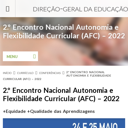
Passar para o conteúdo principal
2.º Encontro Nacional Autonomia e
Flexibilidade Curricular (AFC) – 2022
MENU
2.º ENCONTRO NACIONAL
INÍCIO
CURRÍCULO
CONFERÊNCIAS
Está aqui
AUTONOMIA E FLEXIBILIDADE
CURRICULAR (AFC) – 2022
2.º Encontro Nacional Autonomia e
Flexibilidade Curricular (AFC) – 2022
+Equidade +Qualidade das Aprendizagens