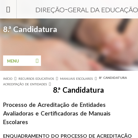
Passar para o conteúdo principal
8.ª Candidatura
MENU
8.ª CANDIDATURA
INÍCIO
RECURSOS EDUCATIVOS
MANUAIS ESCOLARES
Está aqui
ACREDITAÇÃO DE ENTIDADES
8.ª Candidatura
Processo de Acreditação de Entidades
Avaliadoras e Certificadoras de Manuais
Escolares
ENQUADRAMENTO DO PROCESSO DE ACREDITAÇÃO