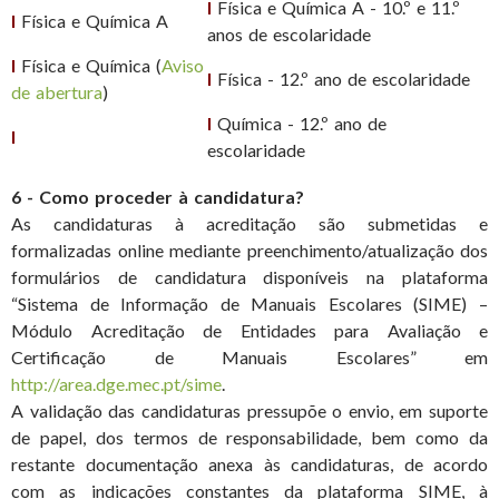
l
Física e Química A - 10.º e 11.º
l
Física e Química A
anos de escolaridade
l
Física e
Química
(
Aviso
l
Física - 12.º ano de escolaridade
de abertura
)
l
Química - 12.º ano de
l
escolaridade
6 - Como proceder à candidatura?
As candidaturas à acreditação são submetidas e
formalizadas online mediante preenchimento/atualização dos
formulários de candidatura disponíveis na plataforma
“Sistema de Informação de Manuais Escolares (SIME) –
Módulo Acreditação de Entidades para Avaliação e
Certificação de Manuais Escolares” em
http://area.dge.mec.pt/sime
.
A validação das candidaturas pressupõe o envio, em suporte
de papel, dos termos de responsabilidade, bem como da
restante documentação anexa às candidaturas, de acordo
com as indicações constantes da plataforma SIME, à