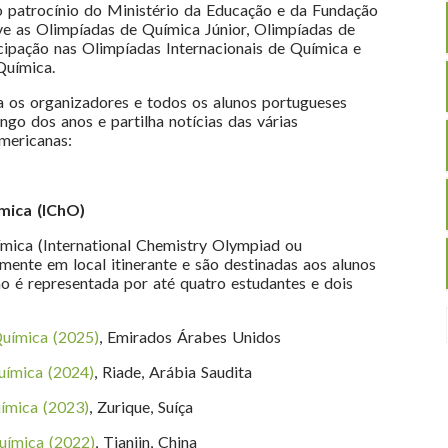
 patrocínio do Ministério da Educação e da Fundação
e as Olimpíadas de Química Júnior, Olimpíadas de
cipação nas Olimpíadas Internacionais de Química e
Química.
a os organizadores e todos os alunos portugueses
go dos anos e partilha notícias das várias
mericanas:
mica (IChO)
ímica (International Chemistry Olympiad ou
ente em local itinerante e são destinadas aos alunos
o é representada por até quatro estudantes e dois
Química (2025)
, Emirados Árabes Unidos
uímica (2024)
, Riade, Arábia Saudita
ímica (2023)
, Zurique, Suíça
uímica (2022)
, Tianjin, China