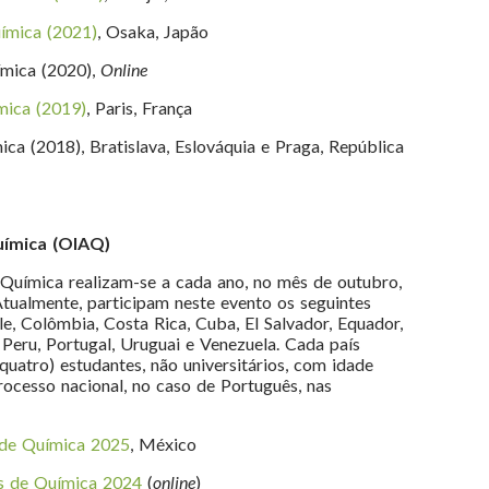
uímica (2021)
, Osaka, Japão
ímica (2020),
Online
mica (2019)
, Paris, França
ica (2018), Bratislava, Eslováquia e Praga, República
uímica (OIAQ)
Química realizam-se a cada ano, no mês de outubro,
tualmente, participam neste evento os seguintes
hile, Colômbia, Costa Rica, Cuba, El Salvador, Equador,
Peru, Portugal, Uruguai e Venezuela. Cada país
quatro) estudantes, não universitários, com idade
rocesso nacional, no caso de Português, nas
 de Química 2025
, México
s de Química 2024
(
online
)