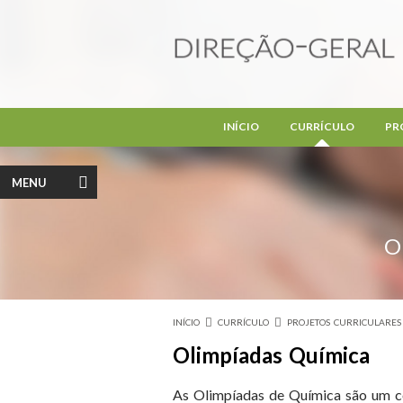
Passar para o conteúdo principal
INÍCIO
CURRÍCULO
PR
MENU
O
INÍCIO
CURRÍCULO
PROJETOS CURRICULARES
Está aqui
Olimpíadas Química
As Olimpíadas de Química são um c