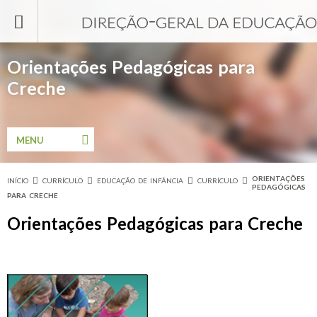
Passar para o conteúdo principal
Orientações Pedagógicas para
Creche
MENU
ORIENTAÇÕES
INÍCIO
CURRÍCULO
EDUCAÇÃO DE INFÂNCIA
CURRÍCULO
Está aqui
PEDAGÓGICAS
PARA CRECHE
Orientações Pedagógicas para Creche