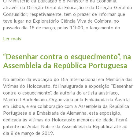
O Ministério da Educação e o Ministério da Economia,
através da Direção-Geral da Educação e da Direção-Geral do
Consumidor, respetivamente, têm o prazer de informar que
teve lugar no Exploratório Ciência Viva de Coimbra, no
passado dia 18 de março, pelas 11h00, o lançamento do
Ler mais
acerca de Sessão de lançamento do REFERENCIAL
DE EDUCAÇÃO DO CONSUMIDOR – EDUCAÇÃO
PRÉ-ESCOLAR, ENSINO BÁSICO E ENSINO
“Desenhar contra o esquecimento”, na
SECUNDÁRIO
Assembleia da República Portuguesa
No âmbito da evocação do Dia Internacional em Memória das
Vítimas do Holocausto, foi inaugurada a exposição “Desenhar
contra o esquecimento”, da autoria do artista austríaco,
Manfred Bockelmann. Organizada pela Embaixada da Áustria
em Lisboa, e em colaboração com a Assembleia da República
Portuguesa e a Embaixada da Alemanha, esta exposição,
dedicada às vítimas do Holocausto menores de idade, ficará
patente no Andar Nobre da Assembleia da República até ao
dia 8 de março de 2019.