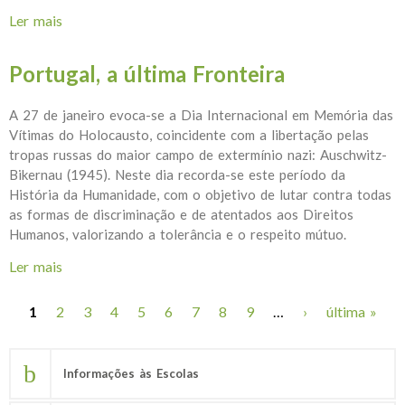
Ler mais
acerca de “Desenhar contra o esquecimento”, na
Assembleia da República Portuguesa
Portugal, a última Fronteira
A 27 de janeiro evoca-se a Dia Internacional em Memória das
Vítimas do Holocausto, coincidente com a libertação pelas
tropas russas do maior campo de extermínio nazi: Auschwitz-
Bikernau (1945). Neste dia recorda-se este período da
História da Humanidade, com o objetivo de lutar contra todas
as formas de discriminação e de atentados aos Direitos
Humanos, valorizando a tolerância e o respeito mútuo.
Ler mais
acerca de Portugal, a última Fronteira
1
2
3
4
5
6
7
8
9
…
›
última »
Páginas
Informações às Escolas