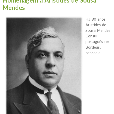
Homenagem a Aristides de Sousa
Mendes
Há 80 anos
Aristides de
Sousa Mendes,
Cônsul
português em
Bordéus,
concedia,