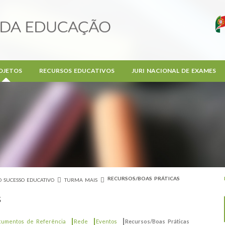
OJETOS
RECURSOS EDUCATIVOS
JURI NACIONAL DE EXAMES
RECURSOS/BOAS PRÁTICAS
 SUCESSO EDUCATIVO
TURMA MAIS
s
|
|
|
cumentos de Referência
Rede
Eventos
Recursos/Boas Práticas