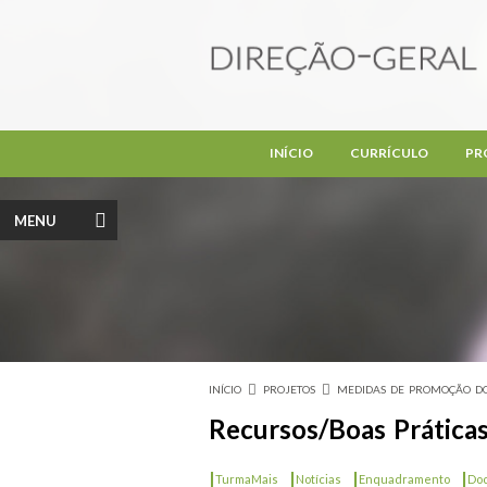
Passar para o conteúdo principal
INÍCIO
CURRÍCULO
PR
MENU
INÍCIO
PROJETOS
MEDIDAS DE PROMOÇÃO DO
Está aqui
Recursos/Boas Prática
|
|
|
|
TurmaMais
Notícias
Enquadramento
Do