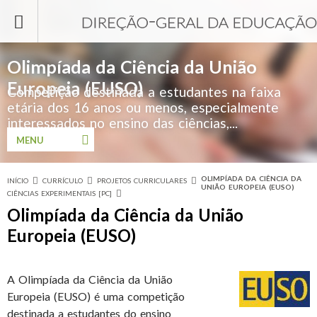
Passar para o conteúdo principal
Olimpíada da Ciência da União
Europeia (EUSO)
Competição destinada a estudantes na faixa
etária dos 16 anos ou menos, especialmente
interessados no ensino das ciências,...
MENU
OLIMPÍADA DA CIÊNCIA DA
INÍCIO
CURRÍCULO
PROJETOS CURRICULARES
Está aqui
UNIÃO EUROPEIA (EUSO)
CIÊNCIAS EXPERIMENTAIS [PC]
Olimpíada da Ciência da União
Europeia (EUSO)
A Olimpíada da Ciência da União
Europeia (EUSO) é uma competição
destinada a estudantes do ensino